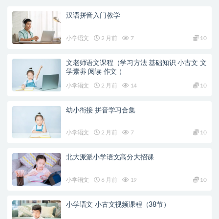
汉语拼音入门教学
小学语文
2 月前
7
10
文老师语文课程（学习方法 基础知识 小古文 文
学素养 阅读 作文 ）
小学语文
2 月前
14
10
幼小衔接 拼音学习合集
小学语文
2 月前
7
10
北大派派小学语文高分大招课
小学语文
6 月前
19
10
小学语文 小古文视频课程（38节）