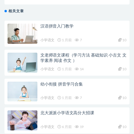
相关文章
汉语拼音入门教学
小学语文
1 月前
7
10
文老师语文课程（学习方法 基础知识 小古文 文
学素养 阅读 作文 ）
小学语文
1 月前
14
10
幼小衔接 拼音学习合集
小学语文
1 月前
7
10
北大派派小学语文高分大招课
小学语文
6 月前
19
10