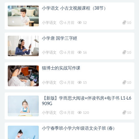
小学语文 小古文视频课程（38节）
小学语文
6 月前
12
10
小学唐 国学三字經
小学语文
6 月前
16
10
猫博士的实战写作课
小学语文
6 月前
15
10
【新版】学而思大阅读+伴读书房+电子书 L1-L6
909G
小学语文
8 月前
120
10
小宁春季班小学六年级语文尖子班 (春）