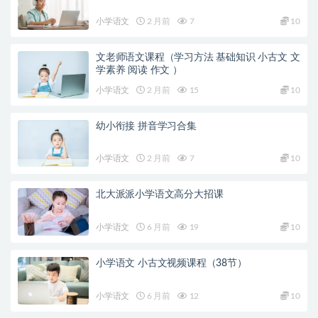
小学语文
2 月前
7
10
文老师语文课程（学习方法 基础知识 小古文 文
学素养 阅读 作文 ）
小学语文
2 月前
15
10
幼小衔接 拼音学习合集
小学语文
2 月前
7
10
北大派派小学语文高分大招课
小学语文
6 月前
19
10
小学语文 小古文视频课程（38节）
小学语文
6 月前
12
10