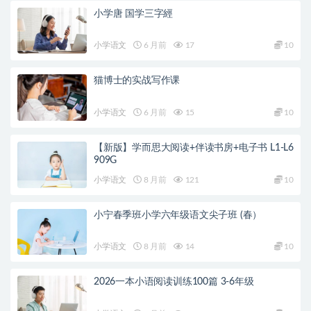
小学唐 国学三字經
小学语文
6 月前
17
10
猫博士的实战写作课
小学语文
6 月前
15
10
【新版】学而思大阅读+伴读书房+电子书 L1-L6
909G
小学语文
8 月前
121
10
小宁春季班小学六年级语文尖子班 (春）
小学语文
8 月前
14
10
2026一本小语阅读训练100篇 3-6年级