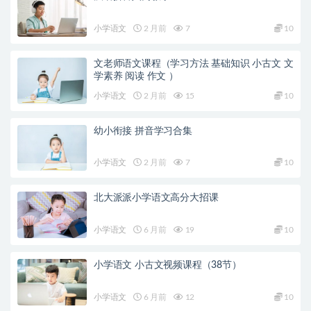
小学语文
2 月前
7
10
文老师语文课程（学习方法 基础知识 小古文 文
学素养 阅读 作文 ）
小学语文
2 月前
15
10
幼小衔接 拼音学习合集
小学语文
2 月前
7
10
北大派派小学语文高分大招课
小学语文
6 月前
19
10
小学语文 小古文视频课程（38节）
小学语文
6 月前
12
10