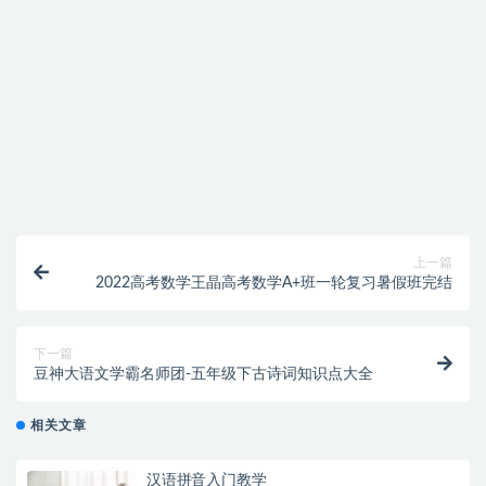
找不到素材资源介绍文章里的示例图片？
付款后无法显示下载地址或者无法查看内容？
购买该资源后，可以退款吗？
上一篇
2022高考数学王晶高考数学A+班一轮复习暑假班完结
下一篇
豆神大语文学霸名师团-五年级下古诗词知识点大全
相关文章
汉语拼音入门教学