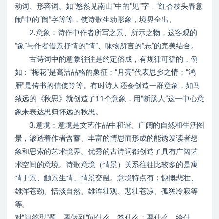
动词、形容词。如“悠然见南山”中的“见”字，“红杏枝头春意
闹”中的“闹”字等等，使诗歌生动形象，境界全出。
2.意象：诗作中作者所写之景、所示之物，这客观的
“象”与作者借景抒情的“情”、咏物所言的“志”的完美结合。
古诗词中的意象往往是约定俗成，有规律可循的，例
如：“梅花”是高洁品格的象征；“月亮”代表思乡之情；“鸿
雁”是传书的信使等等。有时诗人还会创造一群意象，如马
致远的《秋思》就创造了11个意象，用“断肠人”这一中心意
象来表达思归怀远的秋思。
3.意境：意境是文艺作品中和谐、广阔的自然和生活图
景，渗透着作者含蓄、丰富的情思而形成的能诱发读者想
象和思索的艺术境界。优秀的古诗词都创造了具有广阔艺
术空间的意境。诗歌意境（情景）关系往往比较多的是寓
情于景、触景生情、情景交融。意境特点有：慷慨悲壮、
雄浑苍劲、恬淡自然、雄浑壮观、悲壮苍凉、孤独冷寂等
等。
对“问答型”题，要做到“问什么，答什么；要什么，给什