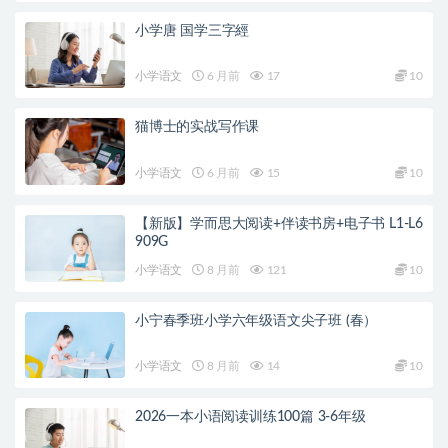
小学唐 国学三字經
小学语文
6 月前
17
10
猫博士的实战写作课
小学语文
6 月前
15
10
【新版】学而思大阅读+伴读书房+电子书 L1-L6
909G
小学语文
8 月前
121
10
小宁春季班小学六年级语文尖子班 (春）
小学语文
8 月前
14
10
2026一本小语阅读训练100篇 3-6年级