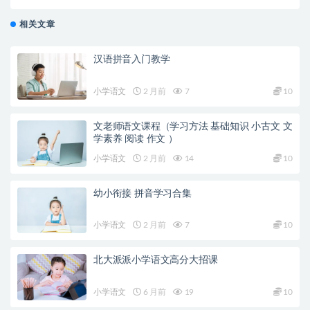
能力
相关文章
汉语拼音入门教学
小学语文
2 月前
7
10
文老师语文课程（学习方法 基础知识 小古文 文
学素养 阅读 作文 ）
小学语文
2 月前
14
10
幼小衔接 拼音学习合集
小学语文
2 月前
7
10
北大派派小学语文高分大招课
小学语文
6 月前
19
10