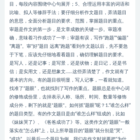
目，每段内容围绕中心句展开；5、合理运用丰富的词语和
比喻、拟人等修辞手法；要仔细分析作文题目，弄清题目
的意思，全面分析题目的要求、范围，掌握题目的重点。
审题是作文的第一步，是文章成败的关键一步。审题准
确，意味着习作成功了一半；审题有误，写作“跑题”“偏题”
“离题”。审“好”题目 远离“跑题”看到作文题以后，先不要急
于下笔，应该先仔细地看看题目，确切理解题目的要求。
是写人，还是记事；是写景，还是状物；是日记，还是书
信；是实用文，还是想象文……这些弄清楚了，作文就有了
基本的方向。有的题目很明显，写人记事，一看就知道。
找准了“题眼”，也就找到了写作的重点。题眼总是在中心词
的修饰成份里，去掉表示人称、场所、时间、数量等修饰
成分外，剩下的就是"题眼"。如何抓“题眼”呢？1.“谁怎么样”
的题目类型。有的作文题目是由“谁怎么样”组成的，比如
《妹妹哭了》、《爸爸成功了》等。这类作文的“题眼”一般
落实在“怎么样”上，以上所举题目的“题眼”就分别是“哭”、
“成功”。以最后一个题目为例，我们在作文时就要把“为什