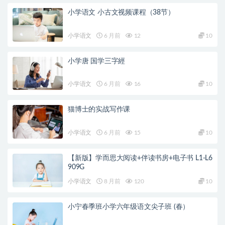
小学语文 小古文视频课程（38节）
小学语文
6 月前
12
10
小学唐 国学三字經
小学语文
6 月前
16
10
猫博士的实战写作课
小学语文
6 月前
15
10
【新版】学而思大阅读+伴读书房+电子书 L1-L6
909G
小学语文
8 月前
120
10
小宁春季班小学六年级语文尖子班 (春）