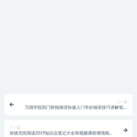
免费下载或者VIP会员资源能否直接商用？
提示下载完但解压或打开不了？
找不到素材资源介绍文章里的示例图片？
付款后无法显示下载地址或者无法查看内容？
购买该资源后，可以退款吗？
上一篇
万国学院四门联报德语快速入门学好德语技巧讲解笔记
大全
下一篇
张镇无忧阅读2019知识点笔记大全和视频课程增强阅读