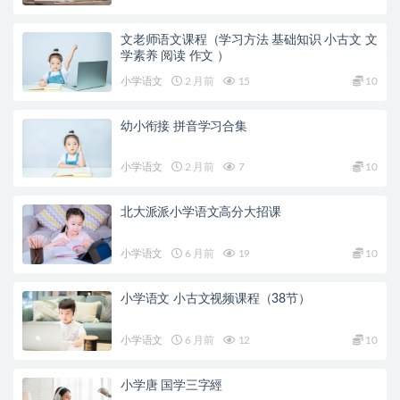
文老师语文课程（学习方法 基础知识 小古文 文
学素养 阅读 作文 ）
小学语文
2 月前
15
10
幼小衔接 拼音学习合集
小学语文
2 月前
7
10
北大派派小学语文高分大招课
小学语文
6 月前
19
10
小学语文 小古文视频课程（38节）
小学语文
6 月前
12
10
小学唐 国学三字經