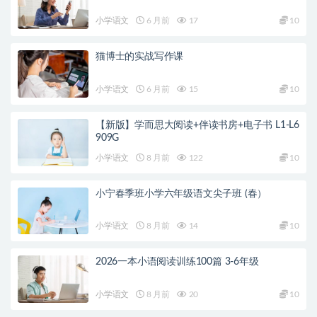
小学语文
6 月前
17
10
猫博士的实战写作课
小学语文
6 月前
15
10
【新版】学而思大阅读+伴读书房+电子书 L1-L6
909G
小学语文
8 月前
122
10
小宁春季班小学六年级语文尖子班 (春）
小学语文
8 月前
14
10
2026一本小语阅读训练100篇 3-6年级
小学语文
8 月前
20
10