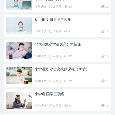
小学语文
2 月前
15
10
幼小衔接 拼音学习合集
小学语文
2 月前
7
10
北大派派小学语文高分大招课
小学语文
6 月前
19
10
小学语文 小古文视频课程（38节）
小学语文
6 月前
12
10
小学唐 国学三字經
小学语文
6 月前
17
10