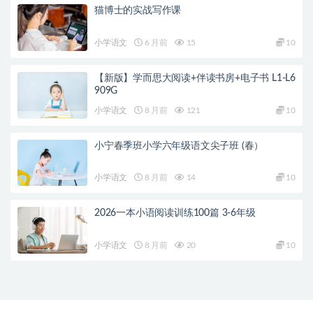
猫博士的实战写作课
小学语文
6 月前
15
10
【新版】学而思大阅读+伴读书房+电子书 L1-L6
909G
小学语文
8 月前
121
10
小宁春季班小学六年级语文尖子班 (春）
小学语文
8 月前
14
10
2026一本小语阅读训练100篇 3-6年级
小学语文
8 月前
20
10