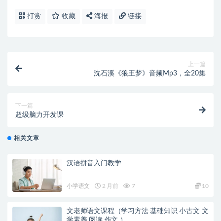
打赏
收藏
海报
链接
上一篇
沈石溪《狼王梦》音频Mp3，全20集
下一篇
超级脑力开发课
相关文章
汉语拼音入门教学
小学语文
2 月前
7
10
文老师语文课程（学习方法 基础知识 小古文 文
学素养 阅读 作文 ）