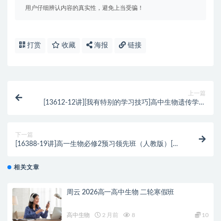
用户仔细辨认内容的真实性，避免上当受骗！
打赏
收藏
海报
链接
上一篇
[13612-12讲][我有特别的学习技巧]高中生物遗传学专
题[高阳]
下一篇
[16388-19讲]高一生物必修2预习领先班（人教版）[高
阳]
相关文章
周云 2026高一高中生物 二轮寒假班
高中生物
2 月前
8
10