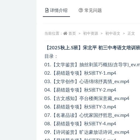
详情介绍
常见问题
当前位置：
首页
初中资源
初中语文
正文
【2025秋上.S班】宋北平 初三中考语文培训
目录：
01.【文学鉴赏】抽丝剥茧巧概括(含导学)_ev.m
02.【易错题专项】秋S班TY-1.mp4
03.【文学创作】心语绵绵抒真情_ev.mp4
04.【易错题专项】秋S班TY-2.mp4
05.【古文感知】亭台楼阁深意藏_ev.mp4
06.【易错题专项】秋S班TY-3.mp4
07.【名著品读】心忧家国抒哲思_ev.mp4
08.【易错题专项】秋S班TY-4.mp4
09.【诗词鉴赏】旷达豪放话诗词_ev.mp4