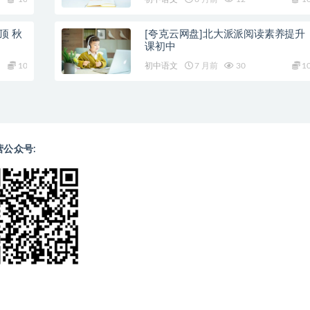
冲顶 秋
[夸克云网盘]北大派派阅读素养提升
课初中
10
初中语文
7 月前
30
1
营公众号: