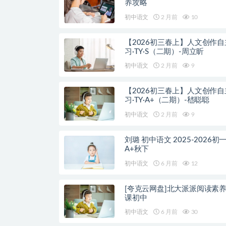
养攻略
初中语文
2 月前
10
【2026初三春上】人文创作自
习·TY·S（二期）-周立昕
初中语文
2 月前
9
【2026初三春上】人文创作自
习·TY·A+（二期）-嵇聪聪
初中语文
2 月前
9
刘璐 初中语文 2025-2026初
A+秋下
初中语文
6 月前
12
[夸克云网盘]北大派派阅读素
课初中
初中语文
6 月前
30