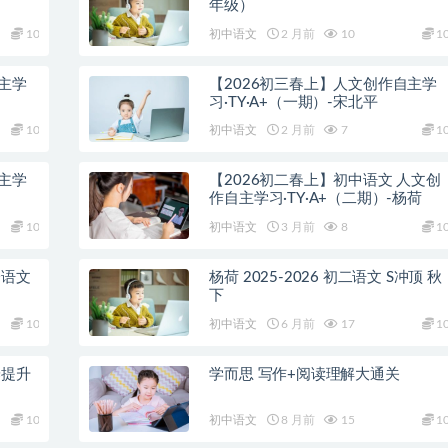
年级）
10
初中语文
2 月前
10
1
主学
【2026初三春上】人文创作自主学
习·TY·A+（一期）-宋北平
10
初中语文
2 月前
7
1
主学
【2026初二春上】初中语文 人文创
作自主学习·TY·A+（二期）-杨荷
10
初中语文
3 月前
8
1
一语文
杨荷 2025-2026 初二语文 S冲顶 秋
下
10
初中语文
6 月前
17
1
养提升
学而思 写作+阅读理解大通关
10
初中语文
8 月前
15
1