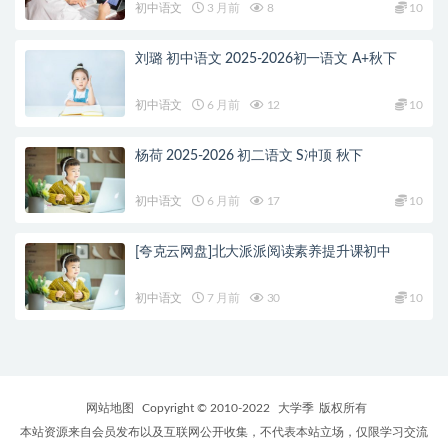
初中语文
3 月前
8
10
刘璐 初中语文 2025-2026初一语文 A+秋下
初中语文
6 月前
12
10
杨荷 2025-2026 初二语文 S冲顶 秋下
初中语文
6 月前
17
10
[夸克云网盘]北大派派阅读素养提升课初中
初中语文
7 月前
30
10
网站地图
Copyright © 2010-2022
大学季
版权所有
本站资源来自会员发布以及互联网公开收集，不代表本站立场，仅限学习交流