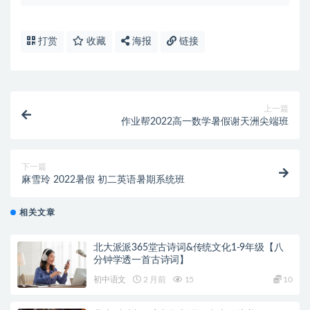
打赏
收藏
海报
链接
上一篇
作业帮2022高一数学暑假谢天洲尖端班
下一篇
麻雪玲 2022暑假 初二英语暑期系统班
相关文章
北大派派365堂古诗词&传统文化1-9年级【八
分钟学透一首古诗词】
初中语文
2 月前
15
10