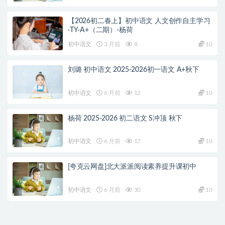
【2026初二春上】初中语文 人文创作自主学习
·TY·A+（二期）-杨荷
初中语文
3 月前
8
10
刘璐 初中语文 2025-2026初一语文 A+秋下
初中语文
6 月前
12
10
杨荷 2025-2026 初二语文 S冲顶 秋下
初中语文
6 月前
17
10
[夸克云网盘]北大派派阅读素养提升课初中
初中语文
6 月前
30
10