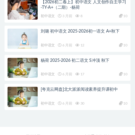
【2026初二春上】初中语文 人文创作自主学习
·TY·A+（二期）-杨荷
初中语文
3 月前
8
10
刘璐 初中语文 2025-2026初一语文 A+秋下
初中语文
6 月前
12
10
杨荷 2025-2026 初二语文 S冲顶 秋下
初中语文
6 月前
17
10
[夸克云网盘]北大派派阅读素养提升课初中
初中语文
6 月前
30
10