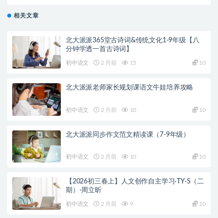
相关文章
北大派派365堂古诗词&传统文化1-9年级【八
分钟学透一首古诗词】
初中语文
2 月前
15
10
北大派派老师家长规划课语文牛娃培养攻略
初中语文
2 月前
10
10
北大派派同步作文范文精读课（7-9年级）
初中语文
2 月前
10
10
【2026初三春上】人文创作自主学习·TY·S（二
期）-周立昕
初中语文
2 月前
9
10