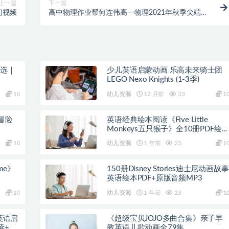
上一篇
下一篇
门视频
高中物理作业帮何连伟高一物理2021年秋季尖端班
视频课程
精选｜
少儿英语启蒙动画 乐高未来骑士团
LEGO Nexo Knights (1-3季)
10
幼儿资源
12 月前
33
1
冒险
英语经典绘本阅读《Five Little
Monkeys五只猴子》全10册PDF绘
+音频
10
幼儿资源
1 年前
23
1
ime》
150册Disney Stories迪士尼动画故事
英语绘本PDF+原版音频MP3
10
幼儿资源
1 年前
23
1
》英语启
《超级宝贝JOJO多曲合集》亲子早
读+教
教英语儿歌动画全79集