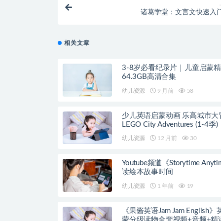
诸葛学堂：文言文快速入
相关文章
3-8岁必看纪录片｜儿童启蒙
64.3GB高清合集
幼儿资源
9 月前
58
少儿英语启蒙动画 乐高城市大
LEGO City Adventures (1-4季)
幼儿资源
12 月前
30
Youtube频道《Storytime Anyt
读绘本故事时间
幼儿资源
1 年前
19
《果酱英语Jam Jam English
蒙分级读物全套视频+音频+精