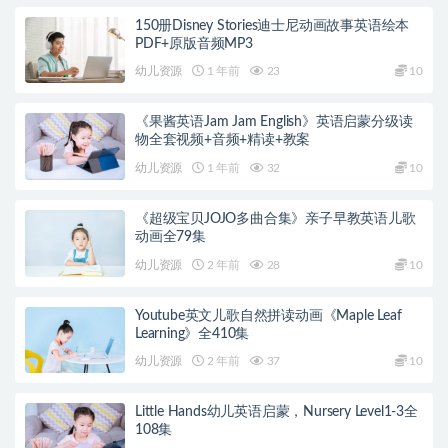
150册Disney Stories迪士尼动画故事英语绘本
PDF+原版音频MP3
幼儿资源
1 年前
23
10
《果酱英语Jam Jam English》英语启蒙分级读
物全套视频+音频+精读+教案
幼儿资源
1 年前
32
10
《超级宝贝JOJO多曲合集》亲子早教英语儿歌
动画全79集
幼儿资源
2 年前
28
10
Youtube英文儿歌自然拼读动画《Maple Leaf
Learning》全410集
幼儿资源
2 年前
37
10
Little Hands幼儿英语启蒙，Nursery Level1-3全
108集