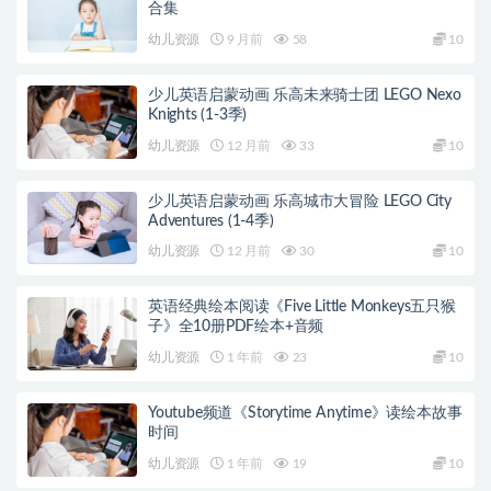
合集
幼儿资源
9 月前
58
10
少儿英语启蒙动画 乐高未来骑士团 LEGO Nexo
Knights (1-3季)
幼儿资源
12 月前
33
10
少儿英语启蒙动画 乐高城市大冒险 LEGO City
Adventures (1-4季)
幼儿资源
12 月前
30
10
英语经典绘本阅读《Five Little Monkeys五只猴
子》全10册PDF绘本+音频
幼儿资源
1 年前
23
10
Youtube频道《Storytime Anytime》读绘本故事
时间
幼儿资源
1 年前
19
10