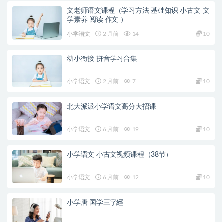
文老师语文课程（学习方法 基础知识 小古文 文
学素养 阅读 作文 ）
小学语文
2 月前
14
10
幼小衔接 拼音学习合集
小学语文
2 月前
7
10
北大派派小学语文高分大招课
小学语文
6 月前
19
10
小学语文 小古文视频课程（38节）
小学语文
6 月前
12
10
小学唐 国学三字經