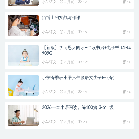
小学语文
6 月前
17
10
猫博士的实战写作课
小学语文
6 月前
15
10
【新版】学而思大阅读+伴读书房+电子书 L1-L6
909G
小学语文
8 月前
121
10
小宁春季班小学六年级语文尖子班 (春）
小学语文
8 月前
14
10
2026一本小语阅读训练100篇 3-6年级
小学语文
8 月前
20
10